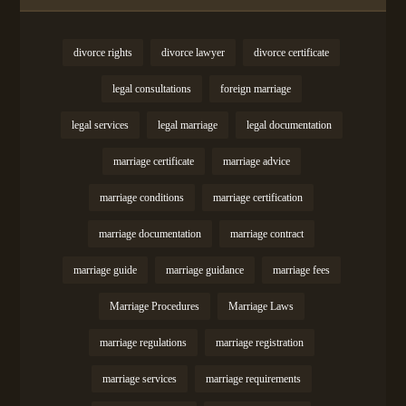
divorce rights
divorce lawyer
divorce certificate
legal consultations
foreign marriage
legal services
legal marriage
legal documentation
marriage certificate
marriage advice
marriage conditions
marriage certification
marriage documentation
marriage contract
marriage guide
marriage guidance
marriage fees
Marriage Procedures
Marriage Laws
marriage regulations
marriage registration
marriage services
marriage requirements