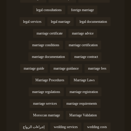
legal consultations
foreign marriage
legal services
legal marriage
legal documentation
marriage certificate
marriage advice
marriage conditions
marriage certification
marriage documentation
marriage contract
marriage guide
marriage guidance
marriage fees
Marriage Procedures
Marriage Laws
marriage regulations
marriage registration
marriage services
marriage requirements
Moroccan marriage
Marriage Validation
wedding costs
wedding services
إجراءات الزواج