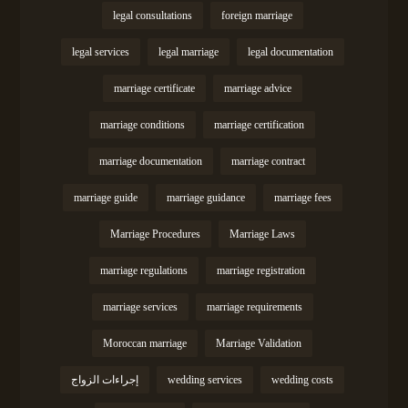
legal consultations
foreign marriage
legal services
legal marriage
legal documentation
marriage certificate
marriage advice
marriage conditions
marriage certification
marriage documentation
marriage contract
marriage guide
marriage guidance
marriage fees
Marriage Procedures
Marriage Laws
marriage regulations
marriage registration
marriage services
marriage requirements
Moroccan marriage
Marriage Validation
wedding costs
wedding services
إجراءات الزواج