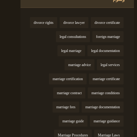
divorce rights
divorce lawyer
divorce certificate
legal consultations
foreign marriage
legal marriage
legal documentation
marriage advice
legal services
marriage certification
marriage certificate
marriage contract
marriage conditions
marriage fees
marriage documentation
marriage guide
marriage guidance
Marriage Procedures
Marriage Laws