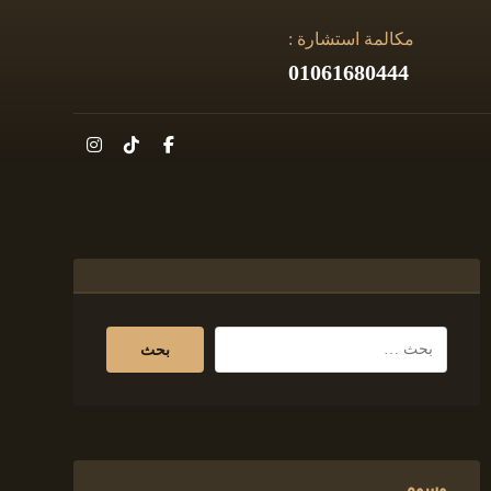
مكالمة استشارة :
01061680444
وسوم