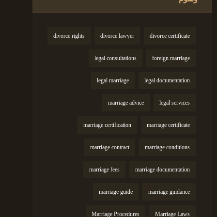
divorce rights
divorce lawyer
divorce certificate
legal consultations
foreign marriage
legal marriage
legal documentation
marriage advice
legal services
marriage certification
marriage certificate
marriage contract
marriage conditions
marriage fees
marriage documentation
marriage guide
marriage guidance
Marriage Procedures
Marriage Laws