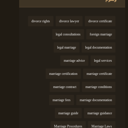
divorce rights
divorce lawyer
divorce certificate
legal consultations
foreign marriage
legal marriage
legal documentation
marriage advice
legal services
marriage certification
marriage certificate
marriage contract
marriage conditions
marriage fees
marriage documentation
marriage guide
marriage guidance
Marriage Procedures
Marriage Laws