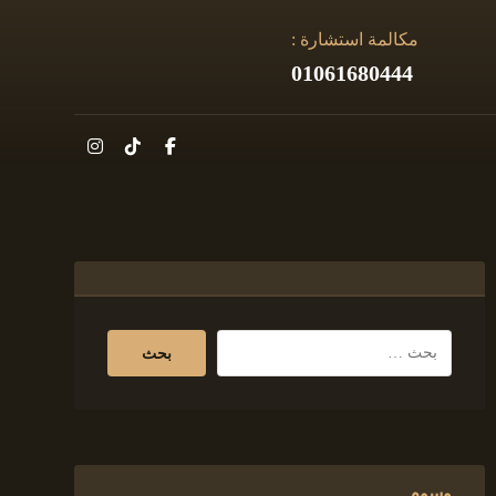
مكالمة استشارة :
01061680444
وسوم