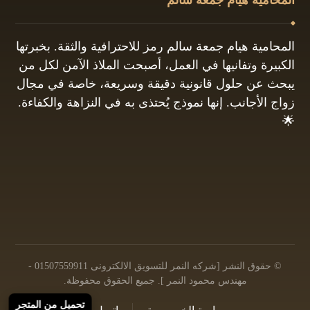
المحامية هيام جمعة سالم رمز للاحترافية والثقة. بخبرتها
الكبيرة وتفانيها في العمل، أصبحت الملاذ الآمن لكل من
يبحث عن حلول قانونية دقيقة وسريعة، خاصة في مجال
زواج الأجانب. إنها نموذج يُحتذى به في النزاهة والكفاءة.
🌟
01061680444
البريد الإلكتروني: info@hayamgomaa.net
© حقوق النشر [شركه النمر للتسويق الالكترونى 01507559911 -
مهندس محمود النمر ]. جميع الحقوق محفوظة.
تحميل من المتجر