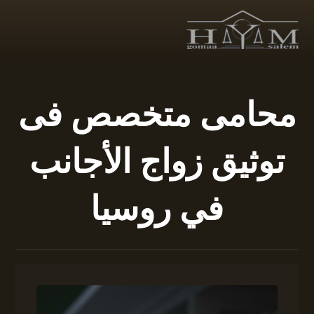
محامى متخصص فى
توثيق زواج الأجانب
في روسيا