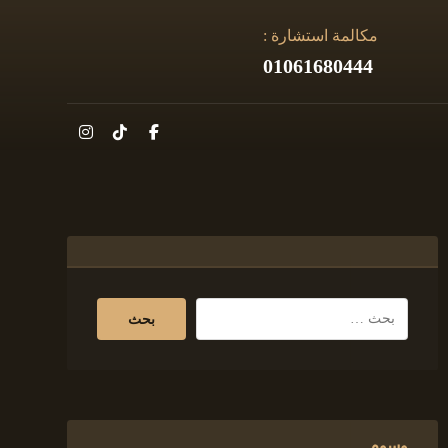
مكالمة استشارة :
01061680444
وسوم