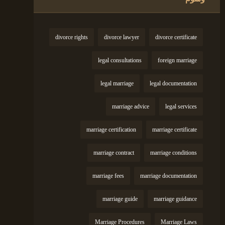
divorce rights
divorce lawyer
divorce certificate
legal consultations
foreign marriage
legal marriage
legal documentation
marriage advice
legal services
marriage certification
marriage certificate
marriage contract
marriage conditions
marriage fees
marriage documentation
marriage guide
marriage guidance
Marriage Procedures
Marriage Laws