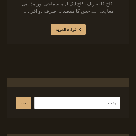
نکاح کا تعارف نکاح ایک اہم سماجی اور مذہبی
معاہدہ ہے جس کا مقصد نہ صرف دو افراد ...
قراءة المزيد