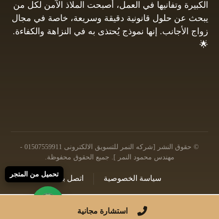
الكبيرة وتفانيها في العمل، أصبحت الملاذ الآمن لكل من
يبحث عن حلول قانونية دقيقة وسريعة، خاصة في مجال
زواج الأجانب. إنها نموذج يُحتذى به في النزاهة والكفاءة.
🌟
01061680444
البريد الإلكتروني: info@hayamgomaa.net
© حقوق النشر [شركه النمر للتسويق الالكترونى 01507559911 -
مهندس محمود النمر ]. جميع الحقوق محفوظة.
تحميل من المتجر
سياسة الخصوصية
اتصل بنا
© 2026 جميع الحقوق محفوظة |
تصميم وتطوير شركه النمر
استشارة مجانية
للتسويق الالكترونى - مهندس محمود النمر