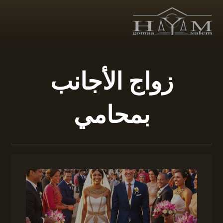
زواج الأجانب
بمحامي