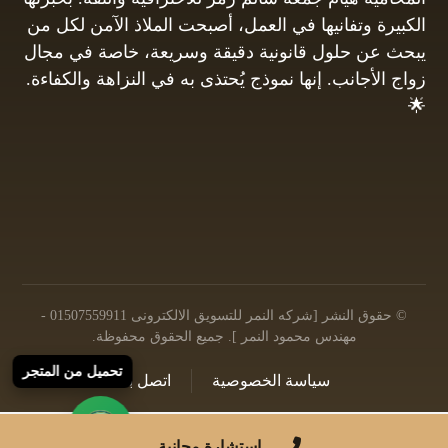
الكبيرة وتفانيها في العمل، أصبحت الملاذ الآمن لكل من
يبحث عن حلول قانونية دقيقة وسريعة، خاصة في مجال
زواج الأجانب. إنها نموذج يُحتذى به في النزاهة والكفاءة.
🌟
01061680444
البريد الإلكتروني: info@hayamgomaa.net
© حقوق النشر [شركه النمر للتسويق الالكترونى 01507559911 -
مهندس محمود النمر ]. جميع الحقوق محفوظة.
تحميل من المتجر
سياسة الخصوصية
اتصل بنا
© 2026 جميع الحقوق محفوظة |
تصميم وتطوير شركه النمر
استشارة مجانية