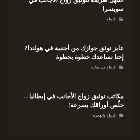
أسهل طريقة لتوثيق زواج الأجانب في
سويسرا
الزواج
عايز توثق جوازك من أجنبية في هولندا?
إحنا نساعدك خطوة بخطوة
الزواج في هولندا
مكاتب توثيق زواج الأجانب في إيطاليا –
خلّص أوراقك بسرعة!
الزواج والهجرة