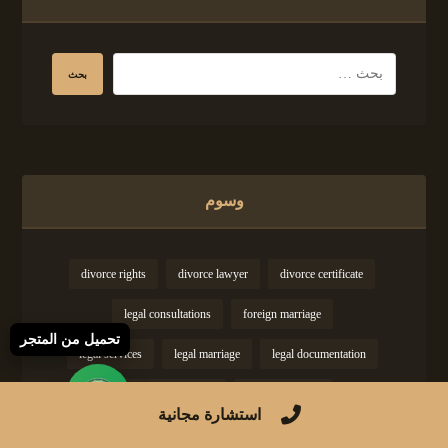
وسوم
divorce rights
divorce lawyer
divorce certificate
legal consultations
foreign marriage
تحميل من المتجر
legal services
legal marriage
legal documentation
marriage certificate
marriage advice
استشارة مجانية
marriage conditions
marriage certification