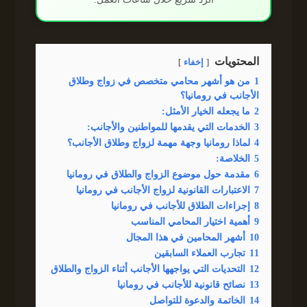
المحتويات
إخفاء
1
من هو أشهر محامي متخصص في زواج وطلاق
الأجانب في رومانيا؟
2
ما يجعله الخيار الأمثل:
3
الخدمات التي يقدمها للمواطنين والأجانب:
4
لماذا رومانيا وجهة مهمة لزواج وطلاق الأجانب؟
5
الخلاصة:
6
مقدمة حول موضوع الزواج والطلاق في رومانيا
7
الاعتبارات القانونية لزواج الأجانب في رومانيا
8
إجراءات الطلاق للأجانب في رومانيا
9
أهمية اختيار المحامي المناسب
10
أشهر المحامين في هذا المجال
11
تجارب العملاء السابقين
12
التحديات التي يواجهها الأجانب أثناء الزواج والطلاق
13
نصائح قانونية للأجانب في رومانيا
14
الخاتمة والدعوة للتواصل