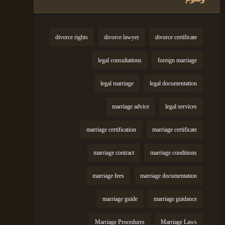
divorce rights
divorce lawyer
divorce certificate
legal consultations
foreign marriage
legal marriage
legal documentation
marriage advice
legal services
marriage certification
marriage certificate
marriage contract
marriage conditions
marriage fees
marriage documentation
marriage guide
marriage guidance
Marriage Procedures
Marriage Laws