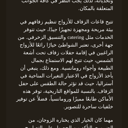
وتحدياته، لذلك يجب النظر في كافة الجوانب
المتعلقة بالمكان.
تتيح قاعات الزفاف للأزواج تنظيم زفافهم في
بيئة مريحة ومجهزة تجهيزًا جيدًا، حيث تتوفر
الخدمات مثل catering والتنسيق الزخرفي. من
جهة أخرى، تعتبر الشواطئ خيارًا رائعًا للأزواج
الراغبين في إقامة حفلات زفاف تحت أشعة
الشمس، حيث تتيح لهم الاستمتاع بجمال
الطبيعة وأجواء رومانسية. ومع ذلك، ينبغي أن
يأخذ الأزواج في الاعتبار التغيرات المناخية في
أستراليا، حيث قد تؤثر حالة الطقس على حفل
الزفاف. بالنسبة للمواقع التاريخية، توفر هذه
الأماكن طابعًا مميزًا ورومانسياً، فضلاً عن توفير
خلفيات ساحرة للتصوير.
مهما كان الخيار الذي يختاره الزوجان، من
الضروري التأكد من الحصول على التصاريح