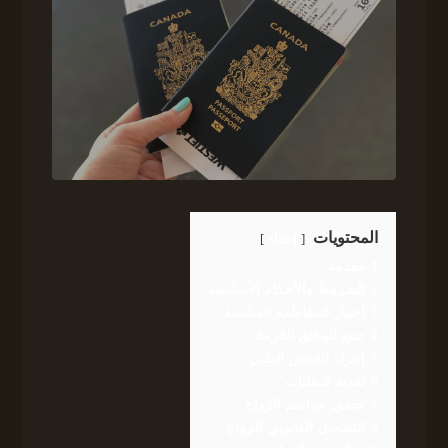
المحتويات
إخفاء
1
مقدمة
2
الشروط والأحكام الأساسية
3
اختيار المقاطعة المناسبة
4
جمع الوثائق اللازمة
5
إجراء الفحص الطبي
6
تقديم الطلبات
7
حضور مراسم الزواج
8
التسجيل القانوني للزواج