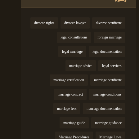
divorce rights
divorce lawyer
divorce certificate
legal consultations
foreign marriage
legal marriage
legal documentation
marriage advice
legal services
marriage certification
marriage certificate
marriage contract
marriage conditions
marriage fees
marriage documentation
marriage guide
marriage guidance
Marriage Procedures
Marriage Laws