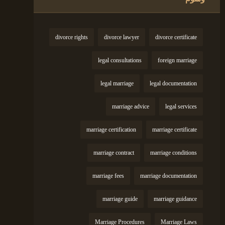
divorce rights
divorce lawyer
divorce certificate
legal consultations
foreign marriage
legal marriage
legal documentation
marriage advice
legal services
marriage certification
marriage certificate
marriage contract
marriage conditions
marriage fees
marriage documentation
marriage guide
marriage guidance
Marriage Procedures
Marriage Laws