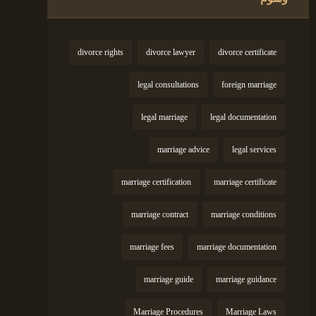
divorce rights
divorce lawyer
divorce certificate
legal consultations
foreign marriage
legal marriage
legal documentation
marriage advice
legal services
marriage certification
marriage certificate
marriage contract
marriage conditions
marriage fees
marriage documentation
marriage guide
marriage guidance
Marriage Procedures
Marriage Laws