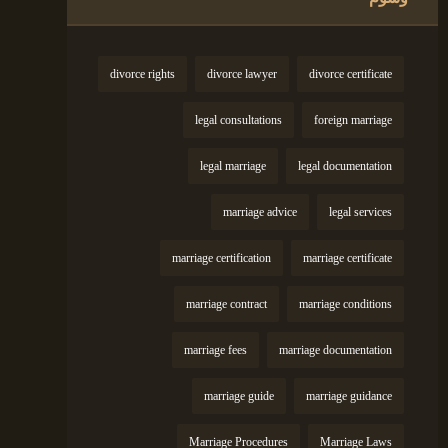
divorce rights
divorce lawyer
divorce certificate
legal consultations
foreign marriage
legal marriage
legal documentation
marriage advice
legal services
marriage certification
marriage certificate
marriage contract
marriage conditions
marriage fees
marriage documentation
marriage guide
marriage guidance
Marriage Procedures
Marriage Laws