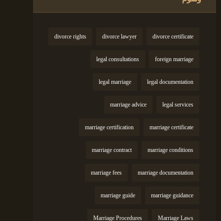
divorce rights
divorce lawyer
divorce certificate
legal consultations
foreign marriage
legal marriage
legal documentation
marriage advice
legal services
marriage certification
marriage certificate
marriage contract
marriage conditions
marriage fees
marriage documentation
marriage guide
marriage guidance
Marriage Procedures
Marriage Laws