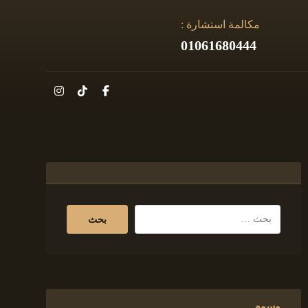
مكالمة استشارة :
01061680444
وسوم