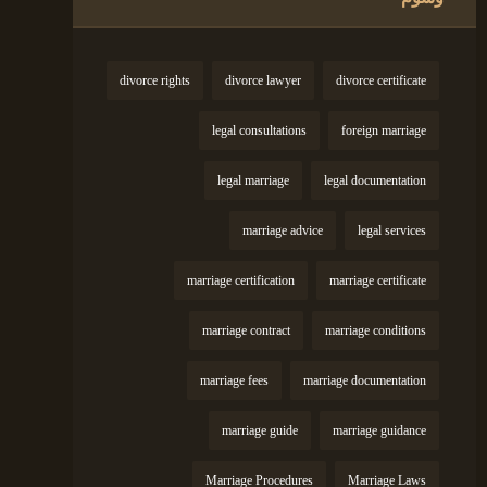
divorce rights
divorce lawyer
divorce certificate
legal consultations
foreign marriage
legal marriage
legal documentation
marriage advice
legal services
marriage certification
marriage certificate
marriage contract
marriage conditions
marriage fees
marriage documentation
marriage guide
marriage guidance
Marriage Procedures
Marriage Laws