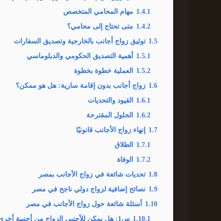
1.4.1
مهام المحامي المتخصص
1.4.2
متى تحتاج إلى محامي؟
1.5
توثيق زواج أجانب بالخارجية وتصديق السفارات
1.5.1
أهمية التصديق الحكومي والدبلوماسي
1.5.2
العملية خطوة بخطوة
1.6
زواج أجانب بدون إقامة سارية: هل هو ممكن؟
1.6.1
القيود والتحديات
1.6.2
الحلول المقترحة
1.7
إنهاء زواج الأجانب قانونيًا
1.7.1
الطلاق
1.7.2
الوفاة
1.8
تحديات شائعة في زواج الأجانب بمصر
1.9
نصائح إضافية لزواج دولي ناجح في مصر
1.10
أسئلة شائعة حول زواج الأجانب في مصر
1.10.1
س1: هل يمكن للأجنبي الزواج من أجنبية أخرى في مصر؟