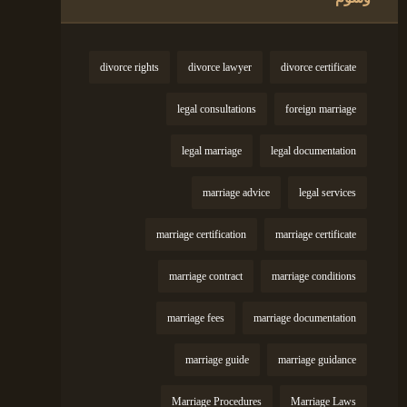
divorce rights
divorce lawyer
divorce certificate
legal consultations
foreign marriage
legal marriage
legal documentation
marriage advice
legal services
marriage certification
marriage certificate
marriage contract
marriage conditions
marriage fees
marriage documentation
marriage guide
marriage guidance
Marriage Procedures
Marriage Laws