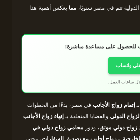
الدولية تتم في مصر سنويًا، مما يعكس أهمية هذا
اب للحصول على مساعدة مباشرة!
على واتساب
ال ساعات العمل.
ـ
إتمام زواج الأجانب
في مصر، بدءًا من الخطوات
لزواج الدولي
والقضايا المتعلقة بـ
إنهاء زواج الأجانب
 زواج دولي موثق
، ودور
محامي زواج دولي في
لخارجية
و
زواج أجانب مع تصديق السفارات
، وحتى