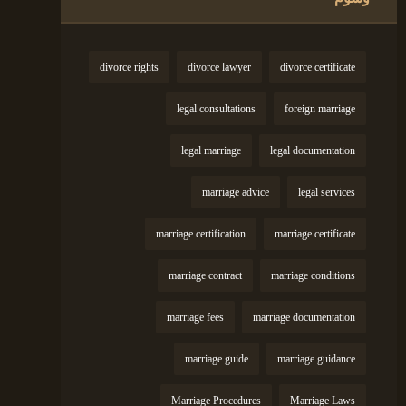
divorce rights
divorce lawyer
divorce certificate
legal consultations
foreign marriage
legal marriage
legal documentation
marriage advice
legal services
marriage certification
marriage certificate
marriage contract
marriage conditions
marriage fees
marriage documentation
marriage guide
marriage guidance
Marriage Procedures
Marriage Laws