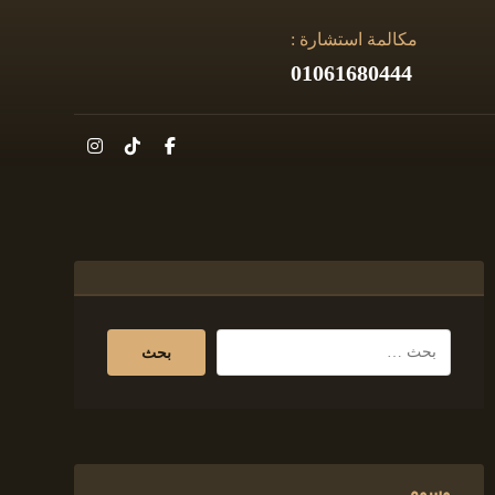
مكالمة استشارة :
01061680444
وسوم