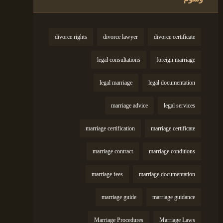
divorce rights
divorce lawyer
divorce certificate
legal consultations
foreign marriage
legal marriage
legal documentation
marriage advice
legal services
marriage certification
marriage certificate
marriage contract
marriage conditions
marriage fees
marriage documentation
marriage guide
marriage guidance
Marriage Procedures
Marriage Laws