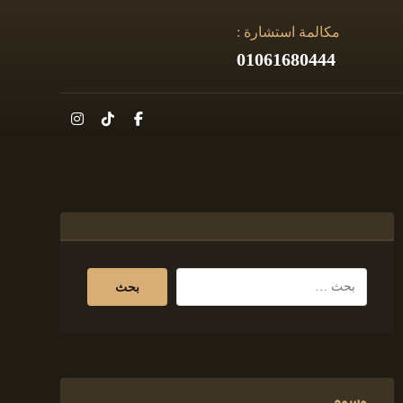
مكالمة استشارة :
01061680444
وسوم