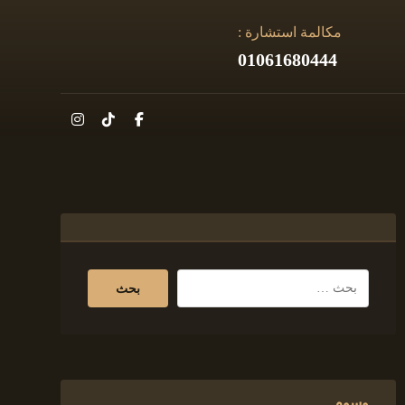
مكالمة استشارة :
01061680444
وسوم