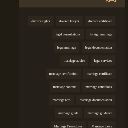
divorce rights
divorce lawyer
divorce certificate
legal consultations
foreign marriage
legal marriage
legal documentation
marriage advice
legal services
marriage certification
marriage certificate
marriage contract
marriage conditions
marriage fees
marriage documentation
marriage guide
marriage guidance
Marriage Procedures
Marriage Laws