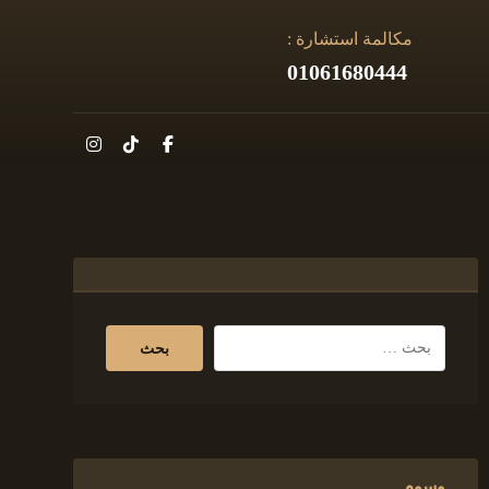
مكالمة استشارة :
01061680444
وسوم