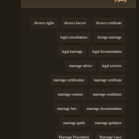
divorce rights
divorce lawyer
divorce certificate
legal consultations
foreign marriage
legal marriage
legal documentation
marriage advice
legal services
marriage certification
marriage certificate
marriage contract
marriage conditions
marriage fees
marriage documentation
marriage guide
marriage guidance
Marriage Procedures
Marriage Laws