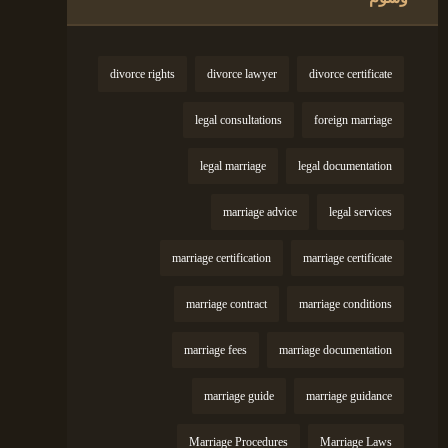
divorce rights
divorce lawyer
divorce certificate
legal consultations
foreign marriage
legal marriage
legal documentation
marriage advice
legal services
marriage certification
marriage certificate
marriage contract
marriage conditions
marriage fees
marriage documentation
marriage guide
marriage guidance
Marriage Procedures
Marriage Laws