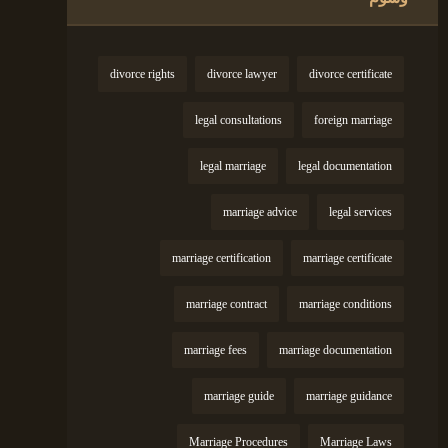
divorce rights
divorce lawyer
divorce certificate
legal consultations
foreign marriage
legal marriage
legal documentation
marriage advice
legal services
marriage certification
marriage certificate
marriage contract
marriage conditions
marriage fees
marriage documentation
marriage guide
marriage guidance
Marriage Procedures
Marriage Laws