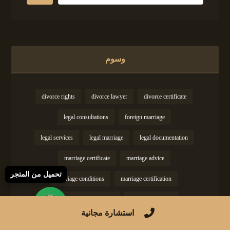
وسوم
divorce rights
divorce lawyer
divorce certificate
legal consultations
foreign marriage
legal services
legal marriage
legal documentation
marriage certificate
marriage advice
تحميل من المتجر
marriage conditions
marriage certification
marriage documentation
marriage contract
استشارة مجانية
marriage guide
marriage guidance
marriage fees