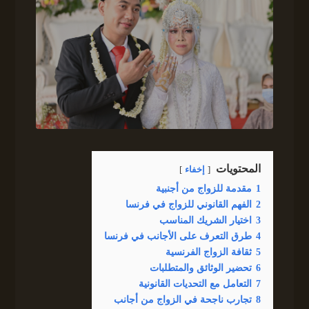
المحتويات
إخفاء
1
مقدمة للزواج من أجنبية
2
الفهم القانوني للزواج في فرنسا
3
اختيار الشريك المناسب
4
طرق التعرف على الأجانب في فرنسا
5
ثقافة الزواج الفرنسية
6
تحضير الوثائق والمتطلبات
7
التعامل مع التحديات القانونية
8
تجارب ناجحة في الزواج من أجانب