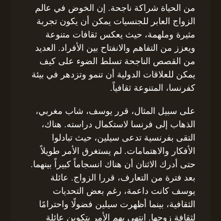
من الحياة شراكة ناجحة. إن الخوض في عالم
الزواج العابر للجنسيات يمكن أن يكون تجربة
مثيرة وملهمة، حيث يعكس ثقافات متنوعة
ويعزز من التفاهم والانفتاح بين الأفراد. العديد
من القصص الناجحة تسلط الضوء على كيف
يمكن للعلاقات الدولية أن تنمو وتزدهر في بيئة
كفرنسا، المتنوعة ثقافياً.
على سبيل المثال، قرر يوسف، شاب مغربي،
الذهاب إلى فرنسا لاستكمال دراسته. هناك،
التقى بفرنسية تدعى سيلين، حيث تبادلوا
الأفكار والاهتمامات. لم يستغرق الأمر طويلاً
حتى أدرك الاثنان أن هناك انسجاماً كبيراً بينهما.
بعد فترة من التعارف، قررا الزواج. عائلة
يوسف كانت داعمة، رغم بعض التحديات
الثقافية، بينما أظهرت سيلين فضولًا واحترامًا
لثقافة زوجها. انتهى بهم الأمر بتكوين عائلة