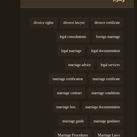
divorce rights
divorce lawyer
divorce certificate
legal consultations
foreign marriage
legal marriage
legal documentation
marriage advice
legal services
marriage certification
marriage certificate
marriage contract
marriage conditions
marriage fees
marriage documentation
marriage guide
marriage guidance
Marriage Procedures
Marriage Laws