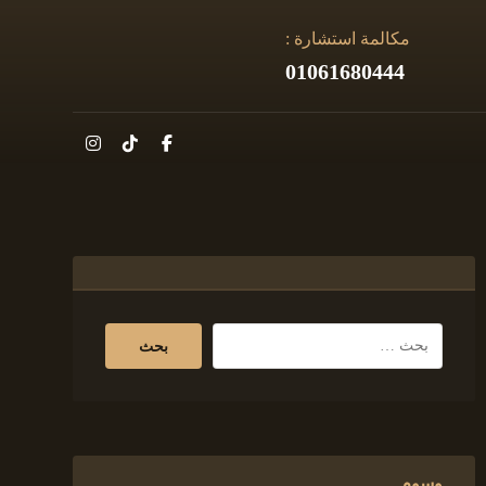
مكالمة استشارة :
01061680444
وسوم