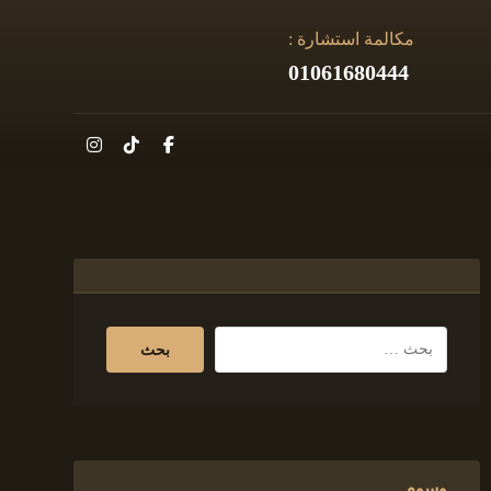
مكالمة استشارة :
01061680444
وسوم