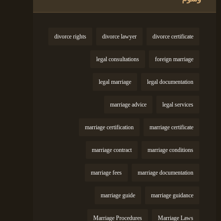
divorce rights
divorce lawyer
divorce certificate
legal consultations
foreign marriage
legal marriage
legal documentation
marriage advice
legal services
marriage certification
marriage certificate
marriage contract
marriage conditions
marriage fees
marriage documentation
marriage guide
marriage guidance
Marriage Procedures
Marriage Laws