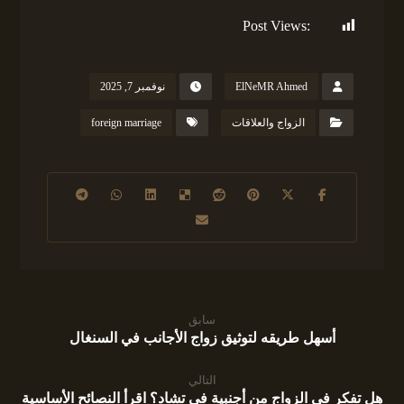
Post Views:
143
ElNeMR Ahmed
نوفمبر 7, 2025
الزواج والعلاقات
foreign marriage
سابق
أسهل طريقه لتوثيق زواج الأجانب في السنغال
التالي
هل تفكر في الزواج من أجنبية في تشاد؟ اقرأ النصائح الأساسية