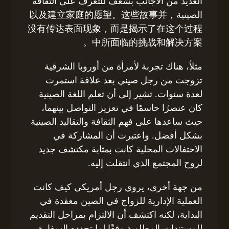
العديد من الأجانب بشغف للتعرف على الثقافة
الصينية，以及建立家庭的愿望。这些故事并
没有传达表面现象，而是揭示了在这个过程
中所面临的挑战和解决方案。
مثلاً، هناك تجربة لأمرأة من أوروبا الشرقية
تزوجت من رجل صيني بعد علاقة استمرت
لعدة سنوات. تشير إلى أن تعلم اللغة الصينية
كان عنصرًا حاسمًا في تعزيز التواصل بينهما،
حيث ساعدها على فهم الثقافة والتقاليد الصينية
بشكل أفضل. واعتبرت أن المشاركة في
الاحتفالات المحلية كانت بمثابة مكتشف جديد
لروح المجتمع الذي انتقلت إليه.
من جهة أخرى، يروي رجل أمريكي كيف كانت
العملية الإدارية للزواج في الصين معقدة في
البداية، لكنه اكتشف أن الالتزام بمراحل التقديم
للمستندات المطلوبة وفقًا لما تحدده السفارة