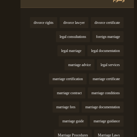
divorce rights
divorce lawyer
divorce certificate
legal consultations
foreign marriage
legal marriage
legal documentation
marriage advice
legal services
marriage certification
marriage certificate
marriage contract
marriage conditions
marriage fees
marriage documentation
marriage guide
marriage guidance
Marriage Procedures
Marriage Laws