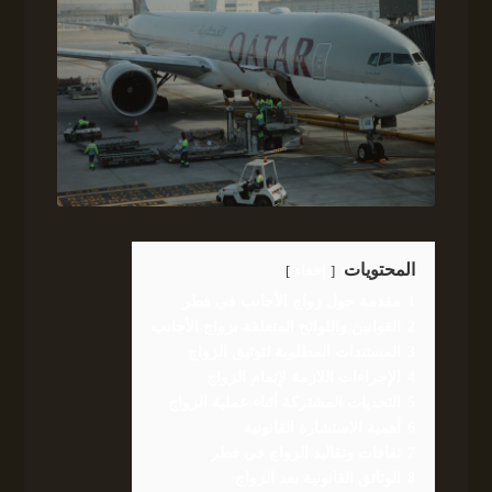
المحتويات
إخفاء
1
مقدمة حول زواج الأجانب في قطر
2
القوانين واللوائح المتعلقة بزواج الأجانب
3
المستندات المطلوبة لتوثيق الزواج
4
الإجراءات اللازمة لإتمام الزواج
5
التحديات المشتركة أثناء عملية الزواج
6
أهمية الاستشارة القانونية
7
ثقافات وتقاليد الزواج في قطر
8
الوثائق القانونية بعد الزواج