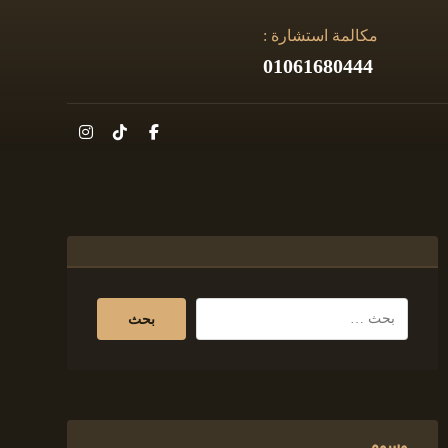
مكالمة استشارة :
01061680444
وسوم