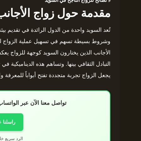
9
نصائح للزواج الناجح في السويد
مقدمة حول زواج الأجانب
تُعد السويد واحدة من الدول الرائدة في تقديم بيئ
وشروط بسيطة تسهم في تسهيل عملية الزواج لل
الأجانب الذين يختارون السويد كوجهة للزواج يعك
التبادل الثقافي بينها. وتساهم هذه الديناميكية في 
يجعل الزواج تجربة متجددة تفتح أبواباً للمعرفة وا
تواصل معنا الآن عبر الواتس
راسلنا 
الرد سريع خل