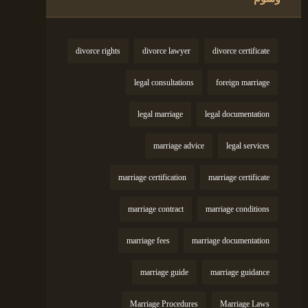
divorce rights
divorce lawyer
divorce certificate
legal consultations
foreign marriage
legal marriage
legal documentation
marriage advice
legal services
marriage certification
marriage certificate
marriage contract
marriage conditions
marriage fees
marriage documentation
marriage guide
marriage guidance
Marriage Procedures
Marriage Laws