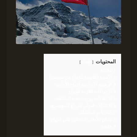
المحتويات
إخفاء
1
مقدمة
2
الأهمية القانونية للزواج في سويسرا
3
الرسوم الأساسية لزواج الأجانب
4
الإجراءات اللازمة للزواج
5
الاختلافات بين cantons المختلفة
6
الاعتراف الدولي للزواج السويسري
7
التحديات المحتملة
8
نصائح للأجانب المقبلين على الزواج
9
خاتمة