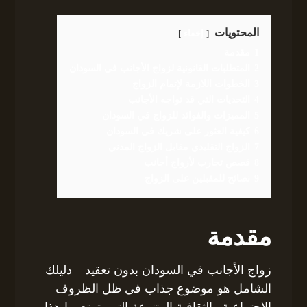
المحتويات
إخفاء
1
مقدمة
2
المتطلبات القانونية لزواج الأجانب في السودان
3
الخطوات اللازمة لإتمام الزواج
4
التحديات التي قد تواجه الأجانب
5
المميزات والفوائد للزواج في السودان
6
كيفية العثور على شريك في السودان
7
الزواج التقليدي مقابل الزواج المدني
8
قصص تجارب لأزواج أجانب
9
نصائح للمقبلين على الزواج
مقدمة
زواج الأجانب في السودان بدون تعقيد – دليلك
الشامل هو موضوع جذاب في ظل الظروف
الاجتماعية والثقافية المتنوعة التي يتمتع بها هذا