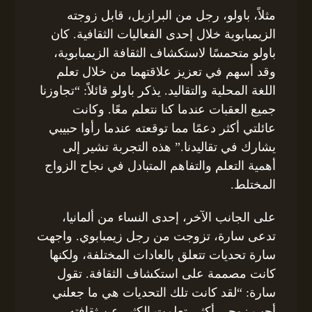
مثلاً، باولو، رجل من البرازيل، قابل زوجته
الزيمبابوية خلال إحدى الفعاليات الثقافية. كان
باولو متحمسًا لاستكشاف الثقافة الزيمبابوية،
وقد أسهم في تعزيز علاقتهما من خلال تعلم
اللغة المحلية والتقاليد. يذكر باولو قائلاً: “تجاوزنا
جميع العقبات عندما كنا نتعلم معًا. وكانت
عائلتي أكثر دعمًا مما توقعته عندما رأوا حبيبي
يشارك في تقاليدنا.” هذه التجربة تشير إلى
أهمية التعلم والتفاهم المتبادل في نجاح الزواج
المختلط.
على الجانب الآخر، إحدى النساء من ألمانيا،
تدعى سارة، تزوجت من رجل زيمبابوي. واجهت
سارة تحديات تتعلق بالعادات المختلفة، ولكنها
كانت مصممة على استكشاف الثقافة. تقول
سارة: “لقد كانت تلك التحديات هي ما جعلني
أحب زوجي أكثر. تعلمت الكثير عن ثقافته