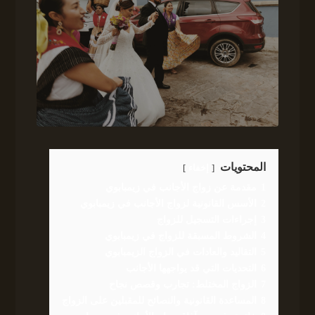
المحتويات
إخفاء
1
مقدمة عن زواج الأجانب في زيمبابوي
2
الأسس القانونية لزواج الأجانب في زيمبابوي
3
إجراءات التسجيل للزواج
4
الشروط المسبقة للزواج في زيمبابوي
5
التقاليد والعادات في الزواج الزيمبابوي
6
التحديات التي قد يواجهها الأجانب
7
الزواج المختلط: تجارب وقصص نجاح
8
المساعدة القانونية والنصائح للمقبلين على الزواج