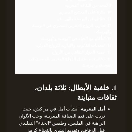
9
لمحة عن الثقافة المغربية
10
نظرة على المجتمع المصري
11
حقائق عن البوسنة والهرسك
12
تجارب الزواج المغربي المصري في البوسنة
والهرسك
13
التأقلم مع الحياة في البوسنة والهرسك
14
التحديات القانونية والإدارية للزواج الدولي
15
أهمية الحوار الثقافي بين الأزواج
16
الخاتمة: مستقبل الزواج المغربي المصري في
البوسنة والهرسك
1. خلفية الأبطال: ثلاثة بلدان،
ثقافات متباينة
أمل المغربية
: نشأت أمل في مراكش، حيث
تربت على قيم الضيافة المغربية، وحب الألوان
الزاهية في الملبس، وطقس “الحناء” التقليدي
قبل الزفاف، وتقديم الشاي بالنعناع كرمز