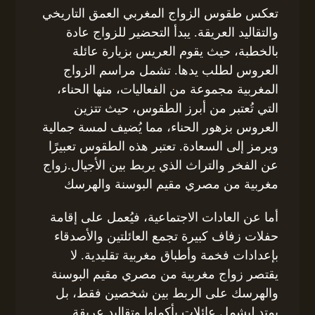
تعكس طقوس الزواج المغربي العمق التاريخي
والتقاليد العريقة. يبدأ التحضير للزواج عادة
بالخطبة، حيث يقوم العريس بزيارة عائلة
العروس لطلب يدها. تشمل مراسم الزواج
المغربية مجموعة من الفعاليات، منها الحناء،
التي تُعتبر من أبرز الطقوس، حيث تتزين
العروس بزهور الحناء، مما يُضيف لمسة جمالية
ويرمز إلى السعادة. تعتبر هذه الطقوس تعبيرًا
عن الفخر والتراث الذي يربط بين الأجيال.زواج
مغربية من مصري مقيم البوسنة والهرسك
أما عن العادات الاجتماعية، فيُعمل على إقامة
حفلات زفاف كبيرة تجمع العائلتين والأصدقاء
بإعدادات فخمة وأطباق مغربية تقليدية. لا
يقتصر زواج مغربية من مصري مقيم البوسنة
والهرسك على الربط بين شخصين فقط، بل
يمتد ليشمل عائلات بأكملها وتقاليد عريقة