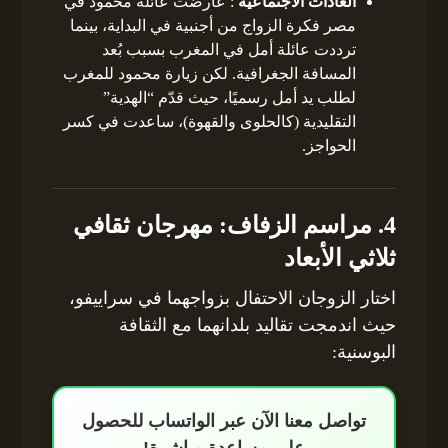
العادات الاجتماعية
: عارضت عائلة محمود في
مصر فكرة الزواج من أجنبية في البداية، بينما
ترددت عائلة أمل في المغرب بسبب بُعد
المسافة الجغرافية. لكن زيارة محمود للمغرب
لطلب يد أمل رسميًا، حيث قدّم “الهدية”
التقليدية (كالحلوى والقهوة)، ساعدت في كسر
الحواجز.
4. مراسم الزفاف: مهرجان ثقافي
ثلاثي الأبعاد
اختار الزوجان الاحتفال بزواجهما في سراييفو،
حيث اندمجت تقاليد بلدانهما مع الثقافة
البوسنية:
تواصل معنا الآن عبر الواتساب للحصول