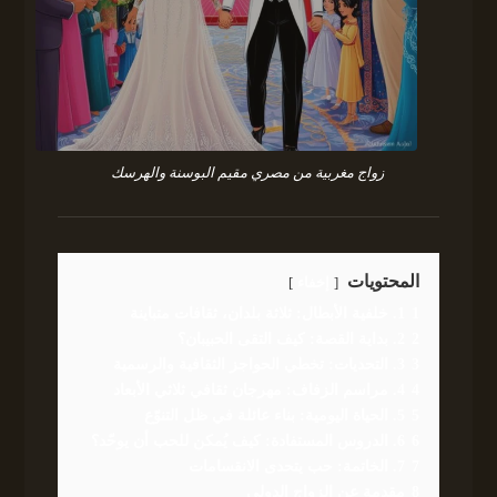
زواج مغربية من مصري مقيم البوسنة والهرسك
المحتويات
إخفاء
1
1. خلفية الأبطال: ثلاثة بلدان، ثقافات متباينة
2
2. بداية القصة: كيف التقى الحبيبان؟
3
3. التحديات: تخطي الحواجز الثقافية والرسمية
4
4. مراسم الزفاف: مهرجان ثقافي ثلاثي الأبعاد
5
5. الحياة اليومية: بناء عائلة في ظل التنوّع
6
6. الدروس المستفادة: كيف يُمكن للحب أن يوحّد؟
7
7. الخاتمة: حب يتحدى الانقسامات
8
مقدمة عن الزواج الدولي