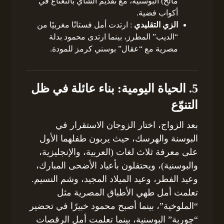
مالح) البوسنية، مع تقديم الشاي بالنعناع في
أكواب فضية.
الزي التقليدي
: ارتدت أمل فستانًا مغربيًا من
“الديب” المطرز، بينما ارتدى محمود بدلة
مصرية مع “عقال” بوسني كرمز للمودة.
5. الحياة اليومية: بناء عائلة في ظل
التنوّع
بعد الزواج، اختار الزوجان الاستقرار في
البوسنة والهرسك، حيث يربون طفلهما الأول
على معرفة ثلاث لغات (العربية، والإنجليزية،
والبوسنية)، ويحتفلون بأعياد الأضحى المبارك،
وعيد الفطر، وعيد الميلاد المجيد، وشم النسيم.
تعلمت أمل طهي الأطباق المصرية مثل
“الملوخية”، بينما أصبح محمود خبيرًا في تحضير
“چوربة” البوسنية، بينما تعلمت أمل الرقصات