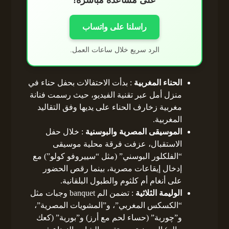
على مساعدة مباشرة!
راسلنا على واتساب
الرد سريع خلال ساعات العمل.
الحناء المغربية
: بدأت الاحتفالات بحفل حناء في
منزل أمل عبر تقنية الفيديو، حيث رسمت فنانة
مغربية زخارف الحناء على يديها وفق التقاليد
المغربية.
الموسيقى المصرية والبوسنية
: خلال حفل
الاستقبال، عزفت فرقة محلية موسيقى
“الفلكلور البوسني” (مثل “سييروفو كولو”) مع
إدخال إيقاعات مصرية، بينما رقص الحضور
على أنغام أم كلثوم والطبول البلقانية.
الوليمة الثلاثية
: تضمن الم banquet وجبات مثل
“الكسكس المغربي”، و”المشويات المصرية”،
و”چوربة” (حساء لحم مع أرز) و”بورية” (كعك