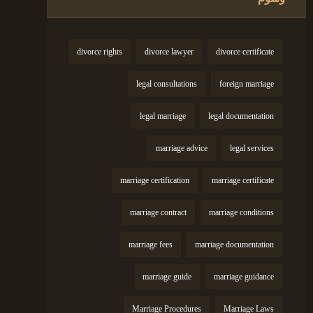
divorce rights
divorce lawyer
divorce certificate
legal consultations
foreign marriage
legal marriage
legal documentation
marriage advice
legal services
marriage certification
marriage certificate
marriage contract
marriage conditions
marriage fees
marriage documentation
marriage guide
marriage guidance
Marriage Procedures
Marriage Laws