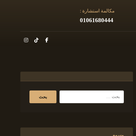
مكالمة استشارة :
01061680444
وسوم