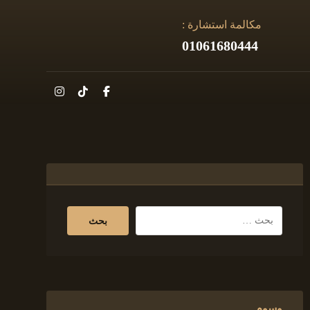
مكالمة استشارة :
01061680444
وسوم