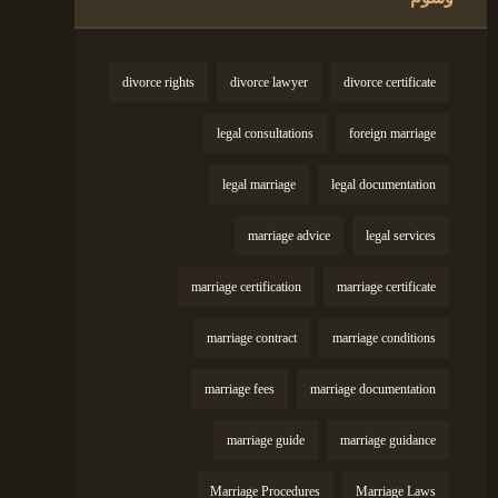
divorce rights
divorce lawyer
divorce certificate
legal consultations
foreign marriage
legal marriage
legal documentation
marriage advice
legal services
marriage certification
marriage certificate
marriage contract
marriage conditions
marriage fees
marriage documentation
marriage guide
marriage guidance
Marriage Procedures
Marriage Laws