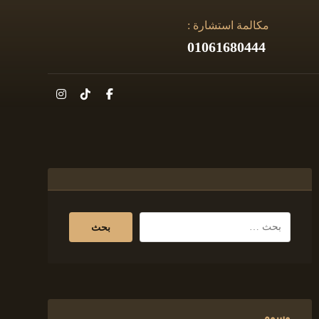
مكالمة استشارة :
01061680444
وسوم