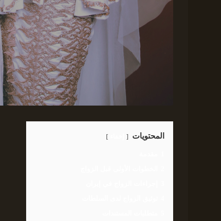
المحتويات
إخفاء
1
مقدمة
2
الخطوات الأولى قبل الزواج
3
إجراءات الزواج في إيران
4
توثيق الزواج لدى السلطات
5
متطلبات المستندات