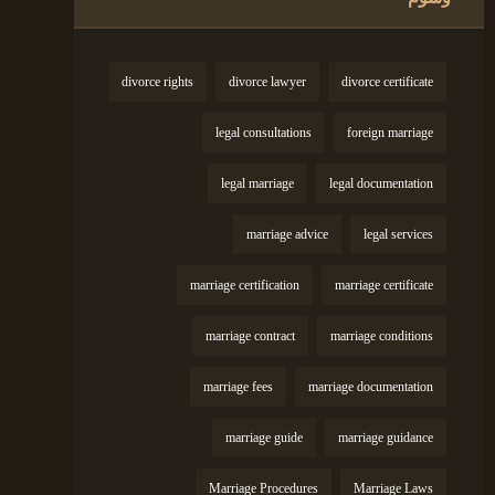
divorce rights
divorce lawyer
divorce certificate
legal consultations
foreign marriage
legal marriage
legal documentation
marriage advice
legal services
marriage certification
marriage certificate
marriage contract
marriage conditions
marriage fees
marriage documentation
marriage guide
marriage guidance
Marriage Procedures
Marriage Laws