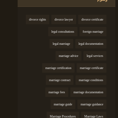
divorce rights
divorce lawyer
divorce certificate
legal consultations
foreign marriage
legal marriage
legal documentation
marriage advice
legal services
marriage certification
marriage certificate
marriage contract
marriage conditions
marriage fees
marriage documentation
marriage guide
marriage guidance
Marriage Procedures
Marriage Laws