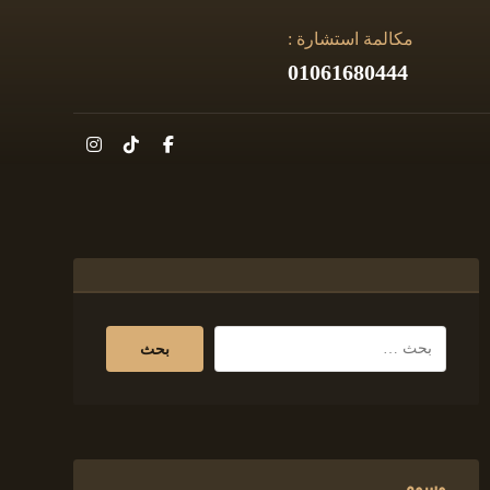
مكالمة استشارة :
01061680444
وسوم