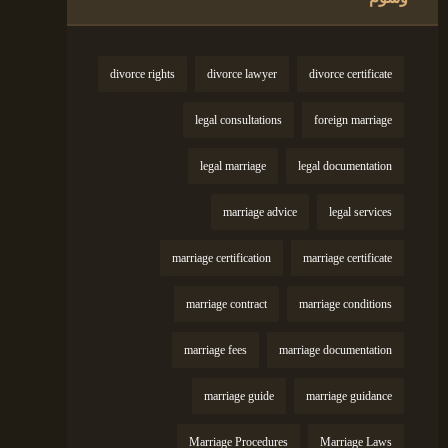
divorce rights
divorce lawyer
divorce certificate
legal consultations
foreign marriage
legal marriage
legal documentation
marriage advice
legal services
marriage certification
marriage certificate
marriage contract
marriage conditions
marriage fees
marriage documentation
marriage guide
marriage guidance
Marriage Procedures
Marriage Laws