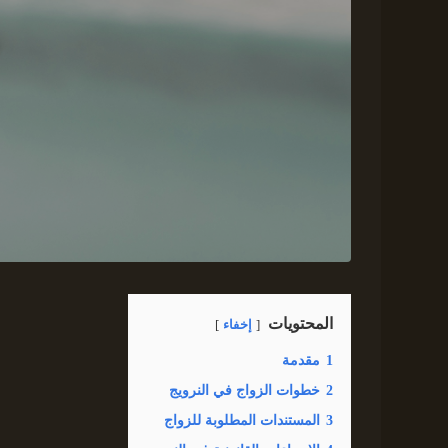
المحتويات
إخفاء
1
مقدمة
2
خطوات الزواج في النرويج
3
المستندات المطلوبة للزواج