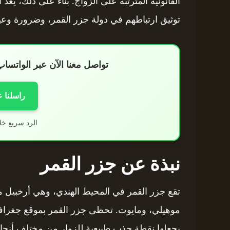
توثيق ارتباطهم في دولة جزر القمر، وضرورة وعيه
تواصل معنا الآن عبر الواتس
راسلنا 
الرد سريع خل
نبذة عن جزر القمر
تقع جزر القمر في المحيط الهندي، وهي أرخبيل م
موهيلي، ومايوت. تحظى جزر القمر بموقع جغرافي 
يجعلها نقطة جذب طبيعية للزوار من مختلف أنحاء 