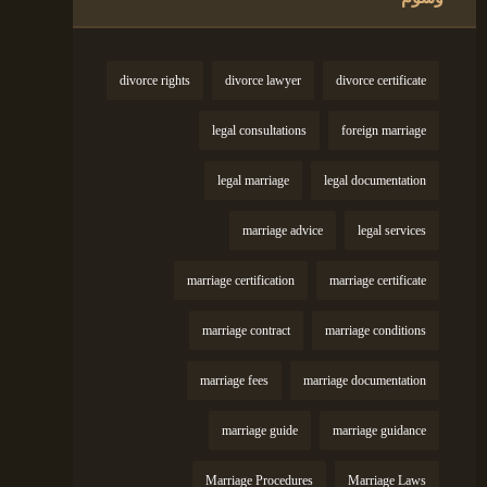
divorce rights
divorce lawyer
divorce certificate
legal consultations
foreign marriage
legal marriage
legal documentation
marriage advice
legal services
marriage certification
marriage certificate
marriage contract
marriage conditions
marriage fees
marriage documentation
marriage guide
marriage guidance
Marriage Procedures
Marriage Laws