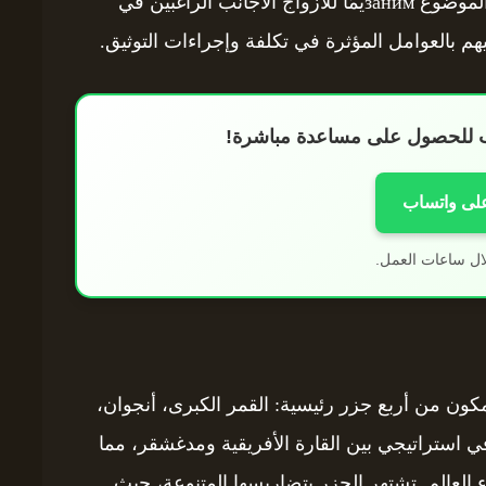
القانونية المترتبة على الزواج. بناءً على ذلك، يعد الموضوع занимيمًا للأزواج الأجانب الراغبين في
م بالعوامل المؤثرة في تكلفة وإجراءات التوثيق.
اب للحصول على مساعدة مباشرة!
على واتساب
ال ساعات العمل.
كون من أربع جزر رئيسية: القمر الكبرى، أنجوان،
استراتيجي بين القارة الأفريقية ومدغشقر، مما
العالم. تشتهر الجزر بتضاريسها المتنوعة، حيث