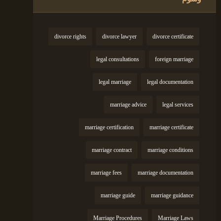
divorce rights
divorce lawyer
divorce certificate
legal consultations
foreign marriage
legal marriage
legal documentation
marriage advice
legal services
marriage certification
marriage certificate
marriage contract
marriage conditions
marriage fees
marriage documentation
marriage guide
marriage guidance
Marriage Procedures
Marriage Laws