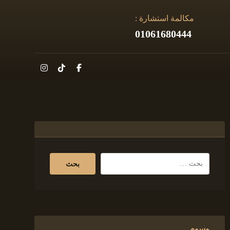
مكالمة استشارة :
01061680444
وسوم